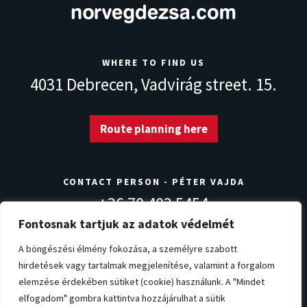
WHERE TO FIND US
4031 Debrecen,
Vadvirág street. 15.
Route planning here
CONTACT PERSON - PÉTER VAJDA
+36 70 403 5454
info@norvegdezsa.com
Fontosnak tartjuk az adatok védelmét
A böngészési élmény fokozása, a személyre szabott
hirdetések vagy tartalmak megjelenítése, valamint a forgalom
Warranty conditions
Privacy Policy
Impressum
elemzése érdekében sütiket (cookie) használunk. A "Mindet
Cookie settings
elfogadom" gombra kattintva hozzájárulhat a sütik