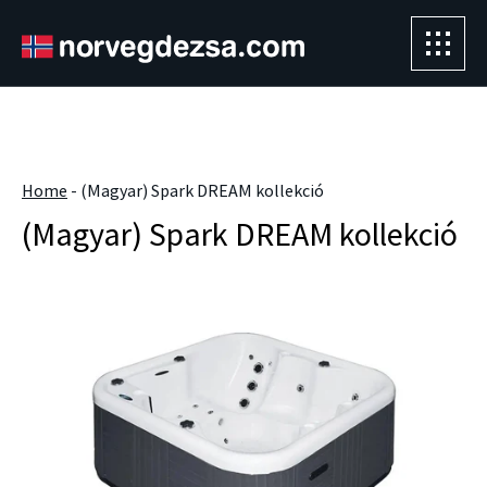
Sorry, this entry is only available in
Magyar
.
" />
Home
-
(Magyar) Spark DREAM kollekció
(Magyar) Spark DREAM kollekció