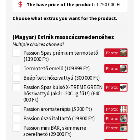
The base price of the product:
1 750 000 Ft
Choose what extras you want for the product.
(Magyar) Extrák masszázsmedencéhez
Multiple choices allowed!
Passion Spas prémium termotető
Photo:
(139 000 Ft)
Termotető emelő (109 999 Ft)
Photo:
Beépített hőszivattyú (300 000 Ft)
Passion Spas külső X-TREME GREEN
Photo:
hőszivattyú (akár -20C-ig fűt!) (640
000 Ft)
Passion aromaterápia (5 200 Ft)
Photo:
Passion úszó italtartó (19 900 Ft)
Photo:
Passion mini BÁR, skimmerre
Photo:
szerelhető (29 000 Ft)