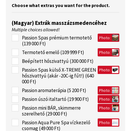
Choose what extras you want for the product.
(Magyar) Extrák masszázsmedencéhez
Multiple choices allowed!
Passion Spas prémium termotető
Photo:
(139 000 Ft)
Termotető emelő (109 999 Ft)
Photo:
Beépített hőszivattyú (300 000 Ft)
Passion Spas külső X-TREME GREEN
Photo:
hőszivattyú (akár -20C-ig fűt!) (640
000 Ft)
Passion aromaterápia (5 200 Ft)
Photo:
Passion úszó italtartó (19 900 Ft)
Photo:
Passion mini BÁR, skimmerre
Photo:
szerelhető (29 000 Ft)
Passion Aqua Pure Spa vízkezelő
Photo:
csomag (49 000 Ft)