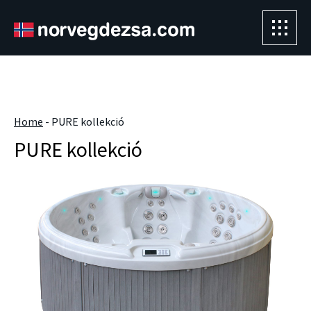
Sorry, this entry is only available in
Magyar
.
" />
Home
-
PURE kollekció
PURE kollekció