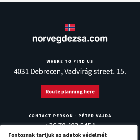
WHERE TO FIND US
4031 Debrecen,
Vadvirág street. 15.
Route planning here
CONTACT PERSON - PÉTER VAJDA
+36 70 403 5454
info@norvegdezsa.com
Fontosnak tartjuk az adatok védelmét