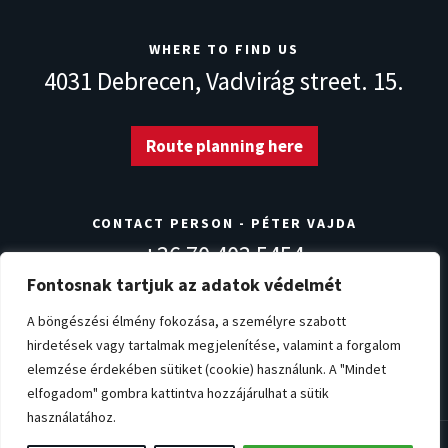
WHERE TO FIND US
4031 Debrecen,
Vadvirág street. 15.
Route planning here
CONTACT PERSON - PÉTER VAJDA
+36 70 403 5454
info@norvegdezsa.com
Fontosnak tartjuk az adatok védelmét
A böngészési élmény fokozása, a személyre szabott
Warranty conditions
Privacy Policy
Impressum
hirdetések vagy tartalmak megjelenítése, valamint a forgalom
elemzése érdekében sütiket (cookie) használunk. A "Mindet
Cookie settings
elfogadom" gombra kattintva hozzájárulhat a sütik
használatához.