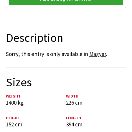
Description
Sorry, this entry is only available in
Magyar
.
Sizes
WEIGHT
WIDTH
1400 kg
226 cm
HEIGHT
LENGTH
152 cm
394 cm