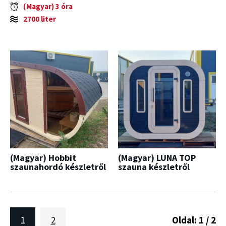
(Magyar) 3 óra
2700 liter
(Magyar) Hobbit
(Magyar) LUNA TOP
szaunahordó készletről
szauna készletről
1
2
Oldal: 1 / 2