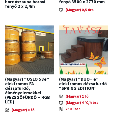
hordószauna borovi
fenyő 3500 x 2770 mm
fenyő 2 x 2,4m
(Magyar) 0,5 óra
(Magyar) “OSLO 58e”
(Magyar) “DUO+ e”
elektromos FA
elektromos dézsafürdő
dézsafürdő,
“SPRING EDITION”
élményelemekkel
(Magyar) 2 fő
(PEZSGŐFÜRDŐ + RGB
LED)
(Magyar) 4 °C/h óra
750 liter
(Magyar) 8 fő