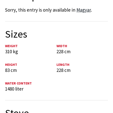
Sorry, this entry is only available in
Magyar
.
Sizes
WEIGHT
WIDTH
310 kg
228 cm
HEIGHT
LENGTH
83 cm
228 cm
WATER CONTENT
1480 liter
Stove