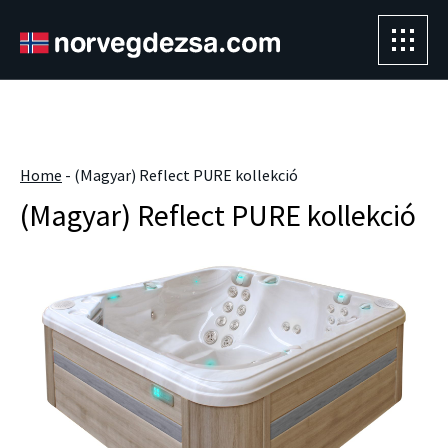
Sorry, this entry is only available in
Magyar
.
" />
Home
-
(Magyar) Reflect PURE kollekció
(Magyar) Reflect PURE kollekció