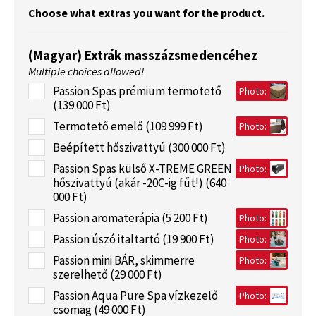
Choose what extras you want for the product.
(Magyar) Extrák masszázsmedencéhez
Multiple choices allowed!
Passion Spas prémium termotető
Photo:
(139 000 Ft)
Termotető emelő (109 999 Ft)
Photo:
Beépített hőszivattyú (300 000 Ft)
Passion Spas külső X-TREME GREEN
Photo:
hőszivattyú (akár -20C-ig fűt!) (640
000 Ft)
Passion aromaterápia (5 200 Ft)
Photo:
Passion úszó italtartó (19 900 Ft)
Photo:
Passion mini BÁR, skimmerre
Photo:
szerelhető (29 000 Ft)
Passion Aqua Pure Spa vízkezelő
Photo:
csomag (49 000 Ft)