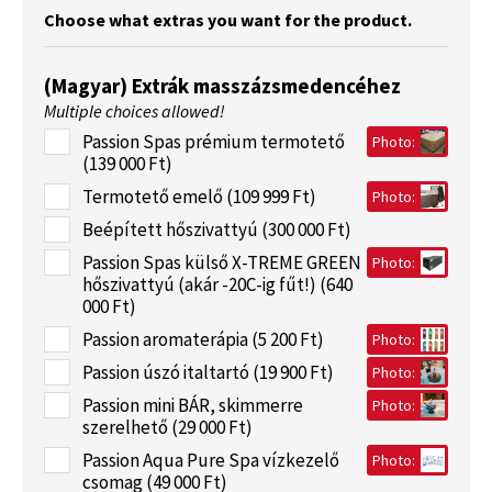
Choose what extras you want for the product.
(Magyar) Extrák masszázsmedencéhez
Multiple choices allowed!
Passion Spas prémium termotető
Photo:
(139 000 Ft)
Termotető emelő (109 999 Ft)
Photo:
Beépített hőszivattyú (300 000 Ft)
Passion Spas külső X-TREME GREEN
Photo:
hőszivattyú (akár -20C-ig fűt!) (640
000 Ft)
Passion aromaterápia (5 200 Ft)
Photo:
Passion úszó italtartó (19 900 Ft)
Photo:
Passion mini BÁR, skimmerre
Photo:
szerelhető (29 000 Ft)
Passion Aqua Pure Spa vízkezelő
Photo:
csomag (49 000 Ft)