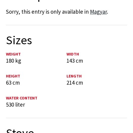
Sorry, this entry is only available in
Magyar
.
Sizes
WEIGHT
WIDTH
180 kg
143 cm
HEIGHT
LENGTH
63 cm
214 cm
WATER CONTENT
530 liter
Stove