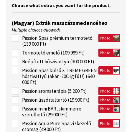
Choose what extras you want for the product.
(Magyar) Extrák masszázsmedencéhez
Multiple choices allowed!
Passion Spas prémium termotető
Photo:
(139 000 Ft)
Termotető emelő (109 999 Ft)
Photo:
Beépített hőszivattyú (300 000 Ft)
Passion Spas külső X-TREME GREEN
Photo:
hőszivattyú (akár -20C-ig fűt!) (640
000 Ft)
Passion aromaterápia (5 200 Ft)
Photo:
Passion úszó italtartó (19 900 Ft)
Photo:
Passion mini BÁR, skimmerre
Photo:
szerelhető (29 000 Ft)
Passion Aqua Pure Spa vízkezelő
Photo:
csomag (49 000 Ft)