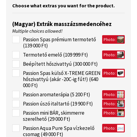
Choose what extras you want for the product.
(Magyar) Extrák masszázsmedencéhez
Multiple choices allowed!
Passion Spas prémium termotető
Photo:
(139 000 Ft)
Termotető emelő (109 999 Ft)
Photo:
Beépített hőszivattyú (300 000 Ft)
Passion Spas külső X-TREME GREEN
Photo:
hőszivattyú (akár -20C-ig fűt!) (640
000 Ft)
Passion aromaterápia (5 200 Ft)
Photo:
Passion úszó italtartó (19 900 Ft)
Photo:
Passion mini BÁR, skimmerre
Photo:
szerelhető (29 000 Ft)
Passion Aqua Pure Spa vízkezelő
Photo:
csomag (49 000 Ft)